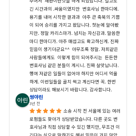
주어서  재판이란것을 하게 되었답니다. 길고도 
긴 시간과의 .싸움이였지만  변호사님 한마디에. 
용기를 내어 시작한 결과과  아주 큰 축북의 기쁨
이 되어 승리를 가지고 왔답니다. 첫눈에 알아봤
지만. 정말 카리스마가. 넘치는 자신감과. 말씀한
마디 한마디가. 아주 매섭고도 확고하신게. 진짜 
믿음이 생기더군요^^  아무조록 정말. 저희같은 
사람들에게도  이렇게 힘이 되어주시는  든든한 
변호사님 같은 분들이 게시니. 진짜 살맛납니다.
행여 저같은 일들이 없어야 하지만 어디서 억울
하게. 이런일들을 골치 썩고 계신다면 꼭. 한번 
상담이라도 해보시기 바랍니다. 감사합니다.
썽야린
3년 전
소송 시작 전 서울에 있는 여러 
로펌들도 찾아가 상담받았습니다. 다른 곳도 변
호사님과 직접 상담할 수 있긴 했지만, 무조건 이
긴다는 식으로 말하기도 해서 믿음이 가지 않았