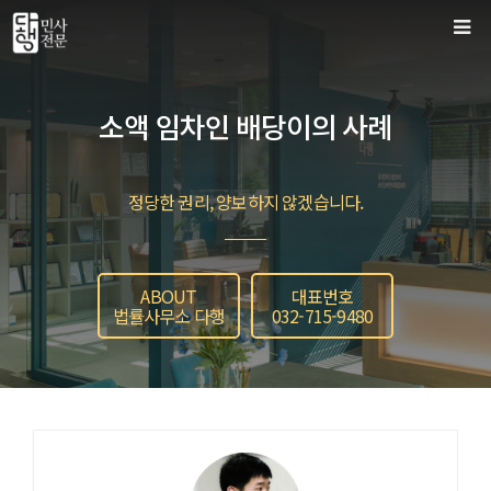
컨
텐
츠
로
소액 임차인 배당이의 사례
건
너
뛰
정당한 권리, 양보하지 않겠습니다.
기
ABOUT
대표번호
법률사무소 다행
032-715-9480