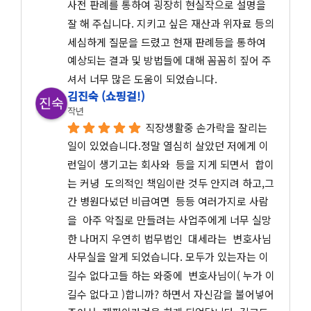
사전 판례를 통하여 굉장히 현실작으로 설명을 
잘 해 주십니다. 지키고 싶은 재산과 위자료 등의 
세심하게 질문을 드렸고 현재 판례등을 통하여 
예상되는 결과 및 방법들에 대해 꼼꼼히 짚어 주
셔서 너무 많은 도움이 되었습니다.
김진숙 (쇼핑걸!)
작년
직장생활중 손가락을 잘리는 
일이 있었습니다.정말 열심히 살았던 저에게 이
런일이 생기고는 회사와  등을 지게 되면서  합이
는 커녕  도의적인 책임이란 것두 안지려 하고,그
간 병원다녔던 비급여면  등등 여러가지로 사람
을  아주 악질로 만들려는 사업주에게 너무 실망
한 나머지 우연히 법무법인  대세라는  변호사님 
사무실을 알게 되었습니다. 모두가 있는자는 이
길수 없다고들 하는 와중에  변호사님이( 누가 이
길수 없다고 )합니까? 하면서 자신감을 불어넣어