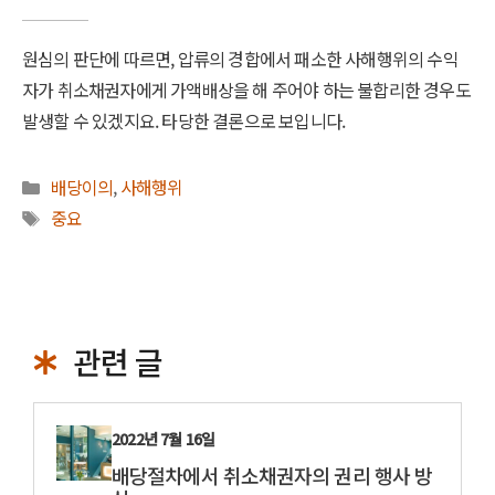
원심의 판단에 따르면, 압류의 경합에서 패소한 사해행위의 수익
자가 취소채권자에게 가액배상을 해 주어야 하는 불합리한 경우도
발생할 수 있겠지요. 타당한 결론으로 보입니다.
카
배당이의
,
사해행위
테
태
중요
고
그
리
관련 글
2022년 7월 16일
배당절차에서 취소채권자의 권리 행사 방