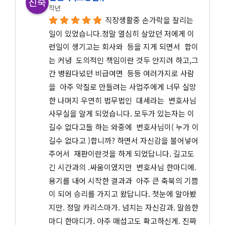
작년
직장생활중 손가락을 잘리는 
일이 있었습니다.정말 열심히 살았던 저에게 이
런일이 생기고는 회사와  등을 지게 되면서  합이
는 커녕  도의적인 책임이란 것두 안지려 하고,그
간 병원다녔던 비급여면  등등 여러가지로 사람
을  아주 악질로 만들려는 사업주에게 너무 실망
한 나머지 우연히 법무법인  대세라는  변호사님 
사무실을 알게 되었습니다. 모두가 있는자는 이
길수 없다고들 하는 와중에  변호사님이( 누가 이
길수 없다고 )합니까? 하면서 자신감을 불어넣어
주어서  재판이란것을 하게 되었답니다. 길고도 
긴 시간과의 .싸움이였지만  변호사님 한마디에. 
용기를 내어 시작한 결과과  아주 큰 축북의 기쁨
이 되어 승리를 가지고 왔답니다. 첫눈에 알아봤
지만. 정말 카리스마가. 넘치는 자신감과. 말씀한
마디 한마디가. 아주 매섭고도 확고하신게. 진짜 