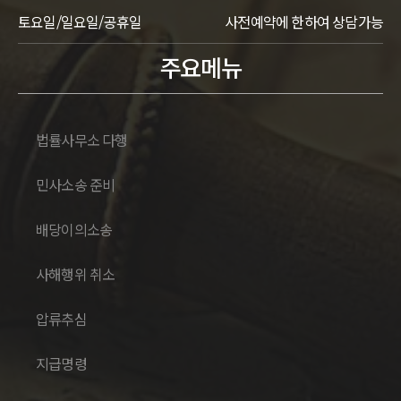
토요일/일요일/공휴일
사전예약에 한하여 상담가능
주요메뉴
법률사무소 다행
민사소송 준비
배당이의소송
사해행위 취소
압류추심
지급명령