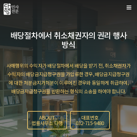
컨
텐
츠
로
배당절차에서 취소채권자의 권리 행사
건
방식
너
뛰
기
사해행위의 수익자가 배당절차에서 배당을 받기 전, 취소채권자가
수익자의 배당금지급청구권을 가압류한 경우, 배당금지급청구권
에 대한 처분금지가처분이 이루어진 경우와 동일하게 취급하여,
배당금지급청구권을 반환하는 형식의 소송을 하여야 합니다.
ABOUT
대표번호
법률사무소 다행
032-715-9480