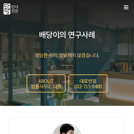
컨
텐
츠
로
배당이의 연구사례
건
너
뛰
정당한 권리, 양보하지 않겠습니다.
기
ABOUT
대표번호
법률사무소 다행
032-715-9480