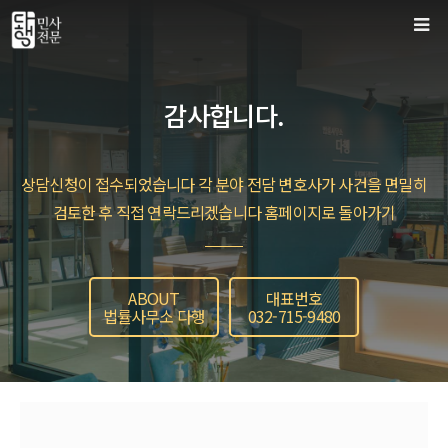
컨
텐
츠
로
감사합니다.
건
너
뛰
상담신청이 접수되었습니다 각 분야 전담 변호사가 사건을 면밀히
기
검토한 후 직접 연락드리겠습니다 홈페이지로 돌아가기
ABOUT
대표번호
법률사무소 다행
032-715-9480