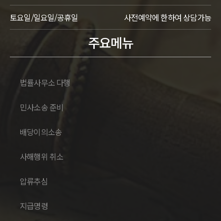
토요일/일요일/공휴일
사전예약에 한하여 상담가능
주요메뉴
법률사무소 다행
민사소송 준비
배당이의소송
사해행위 취소
압류추심
지급명령