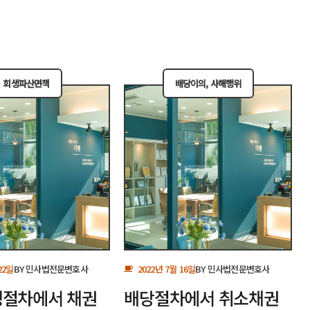
회생파산면책
배당이의
,
사해행위
22일
BY
민사법전문변호사
2022년 7월 16일
BY
민사법전문변호사
절차에서 채권
배당절차에서 취소채권