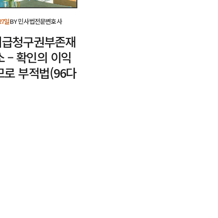
27일
BY
민사법전문변호사
지급청구권부존재
 – 확인의 이익
므로 부적법(96다