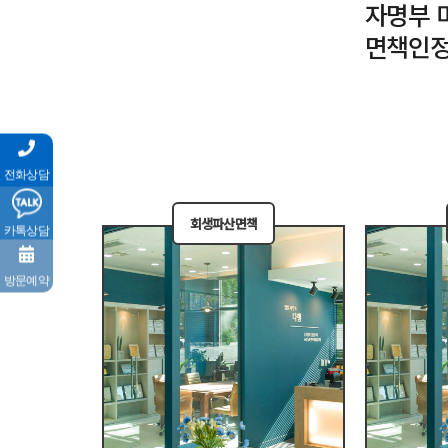
자명부 
면책인정
전화상담
회생파산면책
카톡상담
방문예약