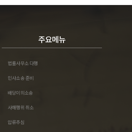
주요메뉴
법률사무소 다행
민사소송 준비
배당이의소송
사해행위 취소
압류추심