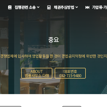
집행관련 소송
채권추심방법
가압류·가
중요
 경쟁업체에 입사하여 영업활동을 한 것이 경업금지약정에 위반한 것인지
ABOUT
대표번호
법률사무소 다행
032-715-9480