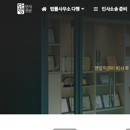
컨
법률사무소 다행
민사소송 준비
텐
츠
로
건
너
뛰
기
영업직원이 퇴사 후