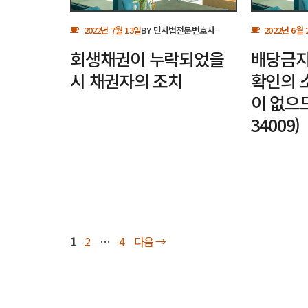
2022년 7월 13일
BY
민사법전문변호사
2022년 6월 
회생채권이 누락되었을
배당금
시 채권자의 조치
확인의 소
이 없으
34009)
페
페
페
1
2
…
4
다음
→
이
이
이
지
지
지