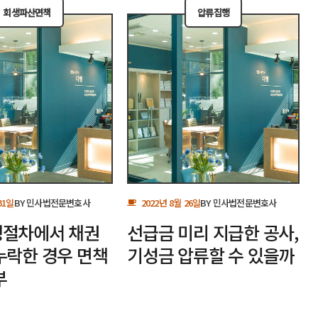
회생파산면책
압류집행
31일
BY
민사법전문변호사
2022년 8월 26일
BY
민사법전문변호사
절차에서 채권
선급금 미리 지급한 공사,
누락한 경우 면책
기성금 압류할 수 있을까
부