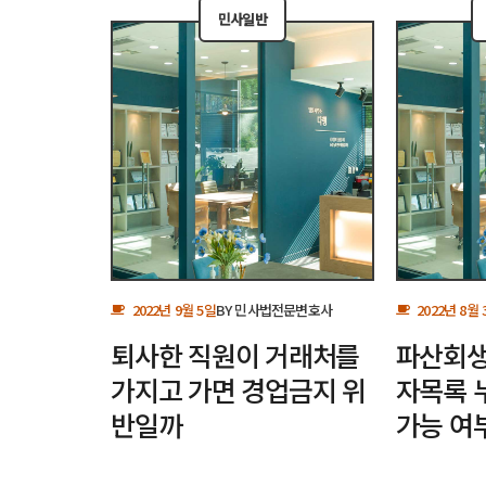
민사일반
2022년 9월 5일
BY
민사법전문변호사
2022년 8월 
퇴사한 직원이 거래처를
파산회생
가지고 가면 경업금지 위
자목록 
반일까
가능 여