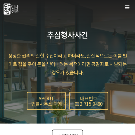
컨
텐
츠
로
추심형사사건
건
너
뛰
정당한 권리의 실현 수단이라고 하더라도, 실질적으로는 이를 빌
기
미로 겁을 주어 돈을 받아내려는 목적이라면 공갈죄로 처벌되는
경우가 있습니다.
ABOUT
대표번호
법률사무소 다행
032-715-9480