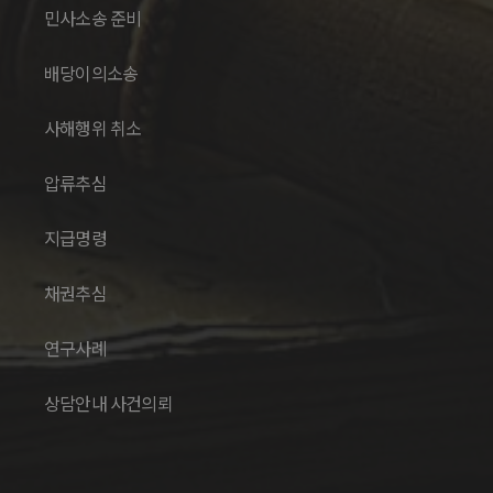
민사소송 준비
배당이의소송
사해행위 취소
압류추심
지급명령
채권추심
연구사례
상담안내 사건의뢰