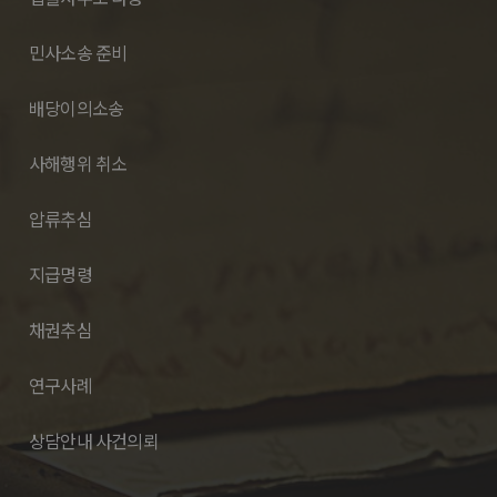
민사소송 준비
배당이의소송
사해행위 취소
압류추심
지급명령
채권추심
연구사례
상담안내 사건의뢰