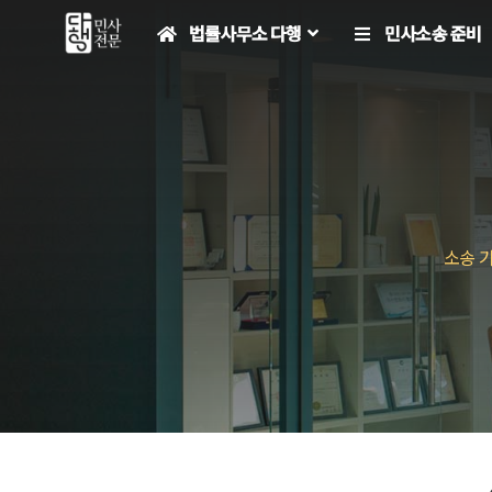
컨
법률사무소 다행
민사소송 준비
텐
츠
로
건
너
뛰
기
소송 