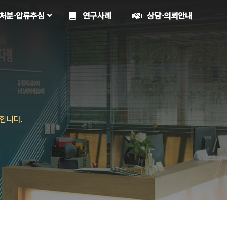
처분·압류추심
연구사례
상담·의뢰안내
합니다.