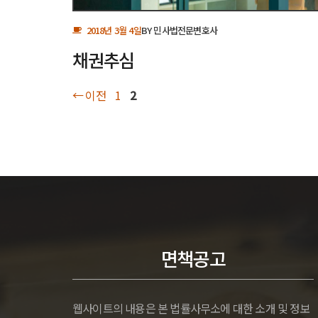
2018년 3월 4일
BY
민사법전문변호사
채권추심
페
페
←
이전
1
2
이
이
지
지
면책공고
웹사이트의 내용은 본 법률사무소에 대한 소개 및 정보