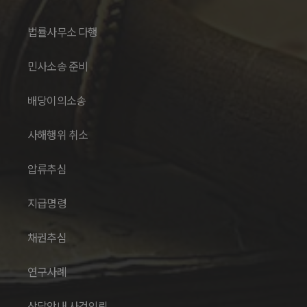
법률사무소 다행
민사소송 준비
배당이의소송
사해행위 취소
압류추심
지급명령
채권추심
연구사례
상담안내 사건의뢰