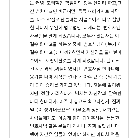
는 커녕  도의적인 책임이란 것두 안지려 하고,그
간 병원다녔던 비급여면  등등 여러가지로 사람
을  아주 악질로 만들려는 사업주에게 너무 실망
한 나머지 우연히 법무법인  대세라는  변호사님 
사무실을 알게 되었습니다. 모두가 있는자는 이
길수 없다고들 하는 와중에  변호사님이( 누가 이
길수 없다고 )합니까? 하면서 자신감을 불어넣어
주어서  재판이란것을 하게 되었답니다. 길고도 
긴 시간과의 .싸움이였지만  변호사님 한마디에. 
용기를 내어 시작한 결과과  아주 큰 축북의 기쁨
이 되어 승리를 가지고 왔답니다. 첫눈에 알아봤
지만. 정말 카리스마가. 넘치는 자신감과. 말씀한
마디 한마디가. 아주 매섭고도 확고하신게. 진짜 
믿음이 생기더군요^^  아무조록 정말. 저희같은 
사람들에게도  이렇게 힘이 되어주시는  든든한 
변호사님 같은 분들이 게시니. 진짜 살맛납니다.
행여 저같은 일들이 없어야 하지만 어디서 억울