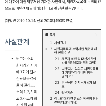
에 대하여 대출채무처럼 기재한 사안에서, 채권자목록에 누락되었
으므로 비면책채권에 해당한다고 판단한 판결입니다.
(대법원 2010. 10. 14. 선고 2010다49083 판결)
목차
사실관계
사실관계
채권자목록에 누락시킨 채권에 대
한 면책 여부
원고는 소외
채무자 회생 및 파산에 관한
법률 제566조(면책의 효력)
회사와의 사이
‘채무자가 악의로 채권자목록
에 3회에 걸쳐
에 기재하지 아니한 청구
권’의 의미
신용보증약정
위 규정의 취지 – 채권자 보
을 체결하고,
호
소외 1, 2, 3, 피
판단기준
고 2가 소외 회
이 사건에 대한 항소심 법원의 판단
(면책채권에 해당)
사의 원고에