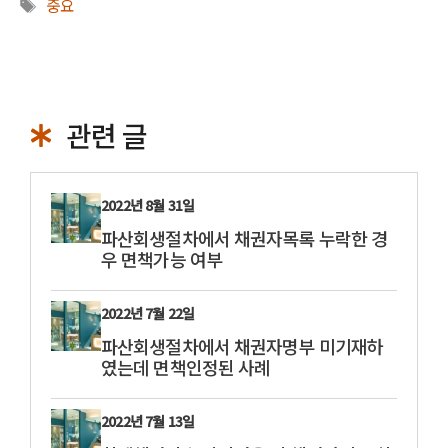
태
중요
고
그
리
관련 글
2022년 8월 31일
파산회생절차에서 채권자목록 누락한 경
우 면책가능 여부
2022년 7월 22일
파산회생절차에서 채권자명부 미기재하
였는데 면책인정된 사례
2022년 7월 13일