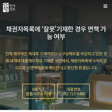
컨
텐
츠
로
채권자목록에 ‘잘못’기재한 경우 면책 가
건
능 여부
너
뛰
기
전체 채무액은 제대로 기재하였으나 구상채무를 부담하고 있던 것
에 대하여 대출채무처럼 기재한 사안에서, 채권자목록에 누락되었
으므로 비면책채권에 해당한다고 판단한 판결입니다.
ABOUT
대표번호
법률사무소 다행
032-715-9480