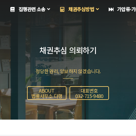
집행관련 소송
채권추심방법
가압류·가
채권추심 의뢰하기
정당한 권리, 양보하지 않겠습니다.
ABOUT
대표번호
법률사무소 다행
032-715-9480