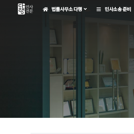
컨
법률사무소 다행
민사소송 준비
텐
츠
로
건
너
뛰
기