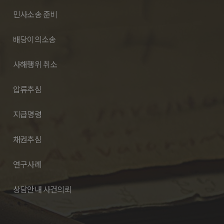
민사소송 준비
배당이의소송
사해행위 취소
압류추심
지급명령
채권추심
연구사례
상담안내 사건의뢰