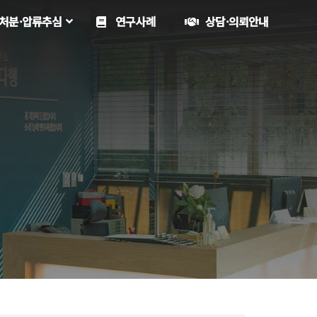
처분·압류추심
연구사례
상담·의뢰안내