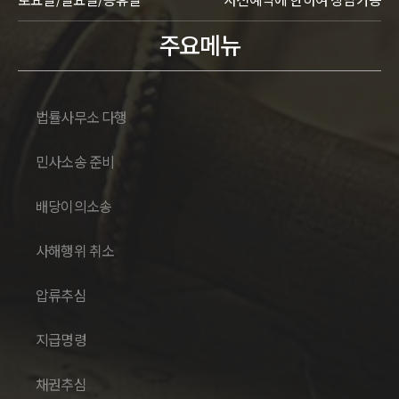
주요메뉴
법률사무소 다행
민사소송 준비
배당이의소송
사해행위 취소
압류추심
지급명령
채권추심