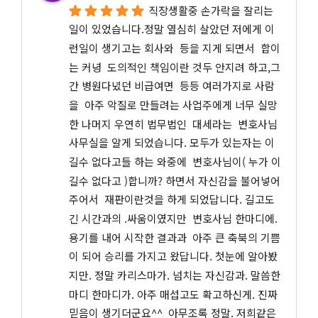
직장생활중 손가락을 잘리는 
일이 있었습니다.정말 열심히 살았던 저에게 이
런일이 생기고는 회사와  등을 지게 되면서  합이
는 커녕  도의적인 책임이란 것두 안지려 하고,그
간 병원다녔던 비급여면  등등 여러가지로 사람
을  아주 악질로 만들려는 사업주에게 너무 실망
한 나머지 우연히 법무법인  대세라는  변호사님 
사무실을 알게 되었습니다. 모두가 있는자는 이
길수 없다고들 하는 와중에  변호사님이( 누가 이
길수 없다고 )합니까? 하면서 자신감을 불어넣어
주어서  재판이란것을 하게 되었답니다. 길고도 
긴 시간과의 .싸움이였지만  변호사님 한마디에. 
용기를 내어 시작한 결과과  아주 큰 축북의 기쁨
이 되어 승리를 가지고 왔답니다. 첫눈에 알아봤
지만. 정말 카리스마가. 넘치는 자신감과. 말씀한
마디 한마디가. 아주 매섭고도 확고하신게. 진짜 
믿음이 생기더군요^^  아무조록 정말. 저희같은 