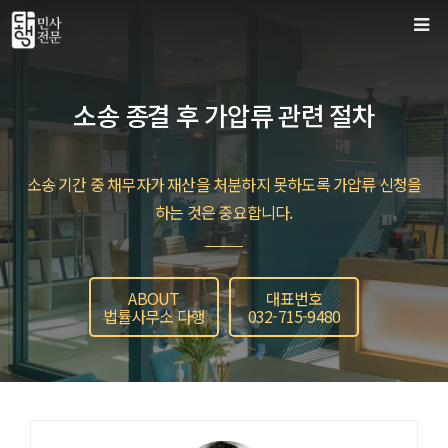
컨
텐
츠
로
소송 종결 후 가압류 관련 절차
건
너
뛰
소송 기간 중 채무자가 재산을 처분하지 못하도록 가압류 신청을
기
하는 것은 중요합니다.
ABOUT
대표번호
법률사무소 다행
032-715-9480