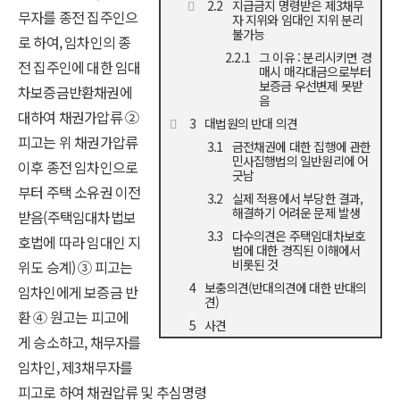
지급금지 명령받은 제3채무
무자를 종전 집주인으
자 지위와 임대인 지위 분리
불가능
로 하여, 임차인의 종
그 이유 : 분리시키면 경
전 집주인에 대한 임대
매시 매각대금으로부터
보증금 우선변제 못받
차보증금반환채권에
음
대하여 채권가압류 ②
대법원의 반대 의견
피고는 위 채권가압류
금전채권에 대한 집행에 관한
민사집행법의 일반원리에 어
이후 종전 임차인으로
긋남
부터 주택 소유권 이전
실제 적용에서 부당한 결과,
해결하기 어려운 문제 발생
받음(주택임대차법보
다수의견은 주택임대차보호
호법에 따라 임대인 지
법에 대한 경직된 이해에서
비롯된 것
위도 승계) ③ 피고는
보충의견(반대의견에 대한 반대의
임차인에게 보증금 반
견)
환 ④ 원고는 피고에
사견
게 승소하고, 채무자를
임차인, 제3채무자를
피고로 하여 채권압류 및 추심명령