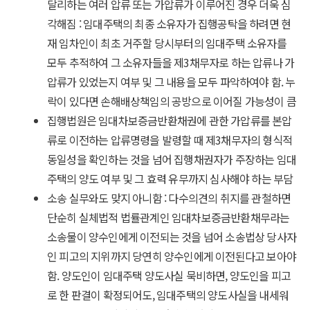
달리하는 여러 압류 또는 가압류가 이루어진 경우 더욱 심
각해짐 : 임대주택의 최종 소유자가 집행공탁을 하려면 현
재 임차인이 최초 거주할 당시부터의 임대주택 소유자를
모두 추적하여 그 소유자들을 제3채무자로 하는 압류나 가
압류가 있었는지 여부 및 그 내용을 모두 파악하여야 함. 누
락이 있다면 손해배상책임의 공방으로 이어질 가능성이 큼
집행법원은 임대차보증금반환채권에 관한 가압류를 본압
류로 이전하는 압류명령을 발령할 때 제3채무자의 형식적
동일성을 확인하는 것을 넘어 집행채권자가 주장하는 임대
주택의 양도 여부 및 그 효력 유무까지 심사해야 하는 부담
소송 실무와도 맞지 아니함 : 다수의견의 취지를 관철하면
단순히 실체법적 법률관계인 임대차보증금반환채무라는
소송물이 양수인에게 이전되는 것을 넘어 소송법상 당사자
인 피고의 지위까지 당연히 양수인에게 이전된다고 보아야
함. 양도인이 임대주택 양도사실 묵비하면, 양도인을 피고
로 한 판결이 확정되어도, 임대주택의 양도사실을 내세워