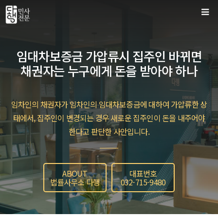
컨
텐
츠
로
임대차보증금 가압류시 집주인 바뀌면
건
채권자는 누구에게 돈을 받아야 하나
너
뛰
기
임차인의 채권자가 임차인의 임대차보증금에 대하여 가압류한 상
태에서, 집주인이 변경되는 경우 새로운 집주인이 돈을 내주어야
한다고 판단한 사안입니다.
ABOUT
대표번호
법률사무소 다행
032-715-9480