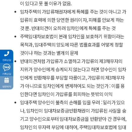
이 있다고 못 볼 이유가 없음.
임차주택의 가압류채권자에게 특혜를 주는 것이 아니고 가
압류의 효력에 의한 당연한 권리이자, 피해를 안보게 하는
것 뿐. 반대의견이 오히려 임차인에게 특혜를 주는 것
주택임대차보호법이 본래 임차인을 보호하기 위함이라는
목적과, 임대주택의 양도에 따른 법률효과를 어떻게 정할
것이냐 하는 것과는 별개의 문제
반대의견처럼 가압류가 소멸하고 가압류의 제3채무자의
전화상담
지위가 양수인에게 승계되지 않는다고 하면 양수인이 임차
카톡상담
인에게 반환채무를 부담할 따름이고, 가압류의 제3채무자
가 아니므로 임차인에게 변제하여도 되는 것인가 : 이를 용
방문예약
인한다면 임차인이 가압류를 회피하는 뜻밖의 이익
임대주택 양수인이 불측의 손해를 입을 우려 : 일리가 있으
나, 임차인이 임대차보증금반환채권이 가압류된 사실을 숨
기고 양수인으로부터 임대차보증금을 반환받아 간 경우에,
임차인의 무자력 부담에 대하여, 주택임대차보호법에 임대