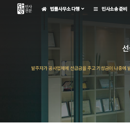
컨
법률사무소 다행
민사소송 준비
텐
츠
로
건
너
선
뛰
기
발주자가 공사업체에 선급금을 주고 기성금이 나중에 발