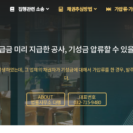
집행관련 소송
채권추심방법
가압류·가
급금 미리 지급한 공사, 기성금 압류할 수 있
생하였는데, 그 업체의 채권자가 기성금에 대해서 가압류를 한 경우, 발주
다.
ABOUT
대표번호
법률사무소 다행
032-715-9480